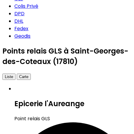
Colis Privé
DPD
DHL
Fedex
Geodis
Points relais GLS à Saint-Georges-
des-Coteaux (17810)
Liste
Carte
Epicerie l'Aureange
Point relais GLS