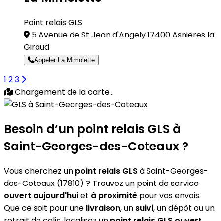
Point relais GLS
5 Avenue de St Jean d'Angely 17400 Asnieres la
Giraud
Appeler La Mimolette
1
2
3
Chargement de la carte...
Besoin d’un
point relais GLS
à
Saint-Georges-des-Coteaux ?
Vous cherchez un
point relais GLS
à Saint-Georges-
des-Coteaux (17810) ? Trouvez un point de service
ouvert aujourd'hui
et
à proximité
pour vos envois.
Que ce soit pour une
livraison
, un
suivi
, un dépôt ou un
retrait de colis, localisez un
point relais GLS
ouvert