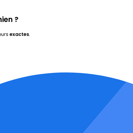
ien ?
ours
exactes
.