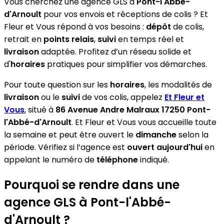
Vous cherchez une agence GLS à
Pont-l'Abbé-
d'Arnoult
pour vos envois et réceptions de colis ? Et
Fleur et Vous répond à vos besoins :
dépôt
de colis,
retrait en
points relais
,
suivi
en temps réel et
livraison
adaptée. Profitez d’un réseau solide et
d'
horaires
pratiques pour simplifier vos démarches.
Pour toute question sur les
horaires
, les modalités de
livraison
ou le
suivi
de vos colis, appelez
Et Fleur et
Vous
, situé à
86 Avenue Andre Malraux 17250 Pont-
l'Abbé-d'Arnoult
. Et Fleur et Vous vous accueille toute
la semaine et peut être ouvert le
dimanche
selon la
période. Vérifiez si l’agence est
ouvert aujourd'hui
en
appelant le numéro de
téléphone
indiqué.
Pourquoi se rendre dans une
agence GLS à Pont-l'Abbé-
d'Arnoult ?