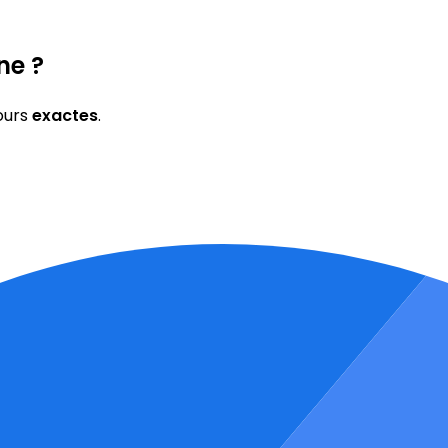
ne ?
ours
exactes
.