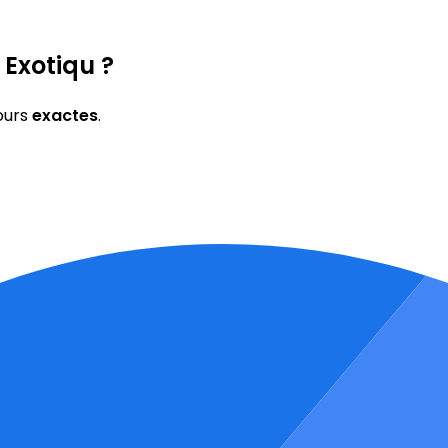
 Exotiqu ?
ours
exactes
.