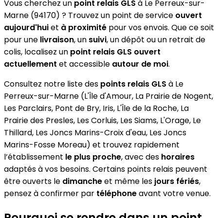
Vous cherchez un
point relais GLS
à Le Perreux-sur-
Marne (94170) ? Trouvez un point de service
ouvert
aujourd'hui
et
à proximité
pour vos envois. Que ce soit
pour une
livraison
, un
suivi
, un dépôt ou un retrait de
colis, localisez un
point relais GLS
ouvert
actuellement
et accessible
autour de moi
.
Consultez notre liste des
points relais GLS
à Le
Perreux-sur-Marne (L'Île d'Amour, La Prairie de Nogent,
Les Parclairs, Pont de Bry, Iris, L'Île de la Roche, La
Prairie des Presles, Les Corluis, Les Siams, L'Orage, Le
Thillard, Les Joncs Marins-Croix d'eau, Les Joncs
Marins-Fosse Moreau) et trouvez rapidement
l’établissement
le plus proche
, avec des
horaires
adaptés à vos besoins. Certains points relais peuvent
être ouverts le
dimanche
et même les
jours fériés
,
pensez à confirmer par
téléphone
avant votre venue.
Pourquoi se rendre dans un point