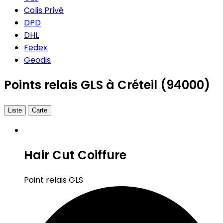
Colis Privé
DPD
DHL
Fedex
Geodis
Points relais GLS à Créteil (94000)
Liste
Carte
Hair Cut Coiffure
Point relais GLS