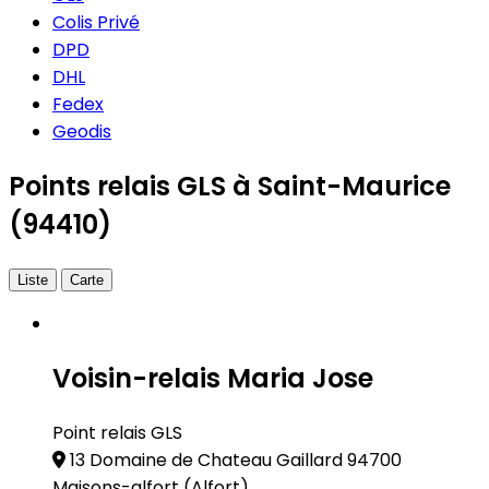
Colis Privé
DPD
DHL
Fedex
Geodis
Points relais GLS à Saint-Maurice
(94410)
Liste
Carte
Voisin-relais Maria Jose
Point relais GLS
13 Domaine de Chateau Gaillard 94700
Maisons-alfort
(Alfort)