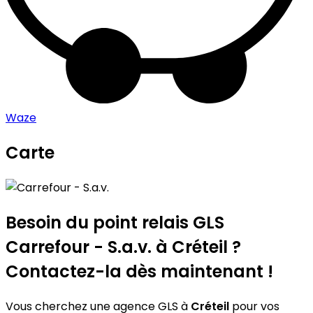
Waze
Carte
Leaflet
|
©
OpenStreetMap
contributors
Carrefour - S.a.v.
+
−
Besoin du point relais GLS
Carrefour - S.a.v.
à Créteil ?
Contactez-la dès maintenant !
Vous cherchez une agence GLS à
Créteil
pour vos