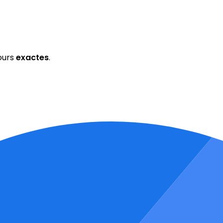
ours
exactes
.