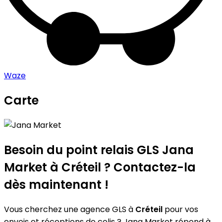
Waze
Carte
Leaflet
|
©
OpenStreetMap
contributors
Jana Market
+
−
Besoin du point relais GLS
Jana
Market
à Créteil ? Contactez-la
dès maintenant !
Vous cherchez une agence GLS à
Créteil
pour vos
envois et réceptions de colis ? Jana Market répond à