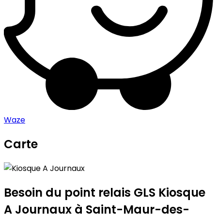
Waze
Carte
Leaflet
|
©
OpenStreetMap
contributors
Kiosque A Journaux
+
−
Besoin du point relais GLS
Kiosque
A Journaux
à Saint-Maur-des-