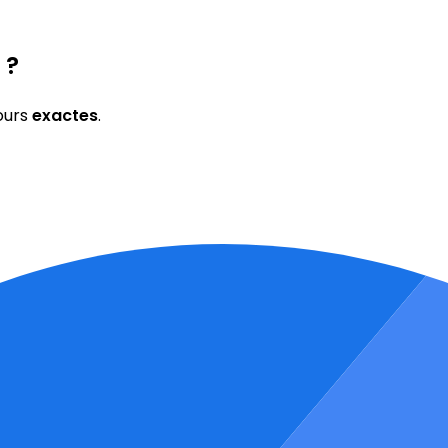
 ?
ours
exactes
.