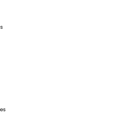
es
ses