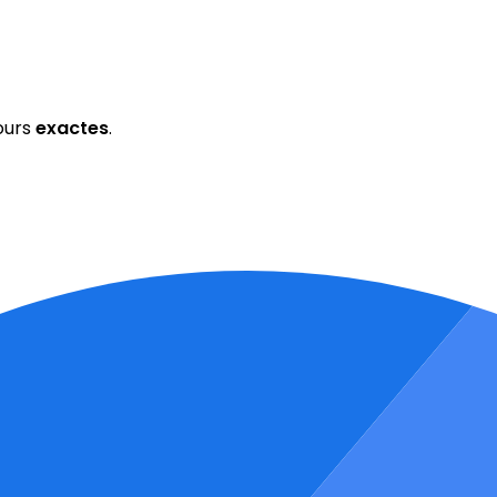
ours
exactes
.