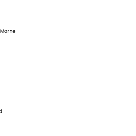
r Marne
d