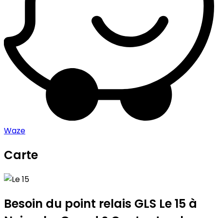
Waze
Carte
Leaflet
|
©
OpenStreetMap
contributors
Le 15
+
−
Besoin du point relais GLS
Le 15
à