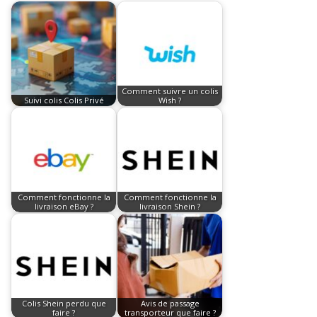
Comment suivre un colis
Suivi colis Colis Privé
Wish ?
Comment fonctionne la
Comment fonctionne la
livraison eBay ?
livraison Shein ?
Colis Shein perdu que
Avis de passage
faire ?
transporteur que faire ?