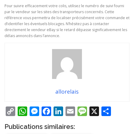
Pour suivre efficacement votre colis, utilisez le numéro de suivi fourni
par le vendeur sur les sites des transporteurs concernés. Cette
référence vous permettra de localiser précisément votre commande et
d’identifier les éventuels blocages. N’hésitez pas à contacter
directement le vendeur eBay si le retard dépasse significativement les
délais annoncés dans l’annonce.
allorelais
Copy
WhatsApp
Messenger
Facebook
LinkedIn
Email
Message
X
Part
Link
Publications similaires: