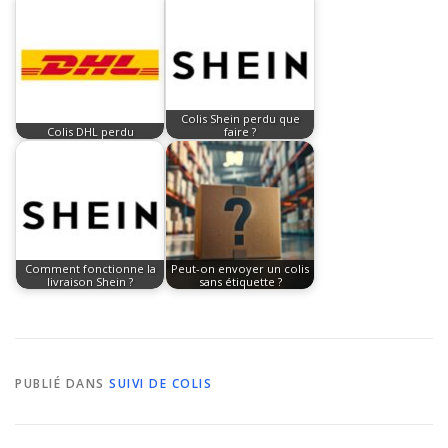
Colis Shein perdu que
Colis DHL perdu
faire ?
Comment fonctionne la
Peut-on envoyer un colis
livraison Shein ?
sans étiquette ?
PUBLIÉ DANS
SUIVI DE COLIS