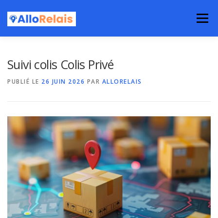
Aller
au
Menu
contenu
Suivi colis Colis Privé
PUBLIÉ LE
26 JUIN 2026
PAR
ALLORELAIS