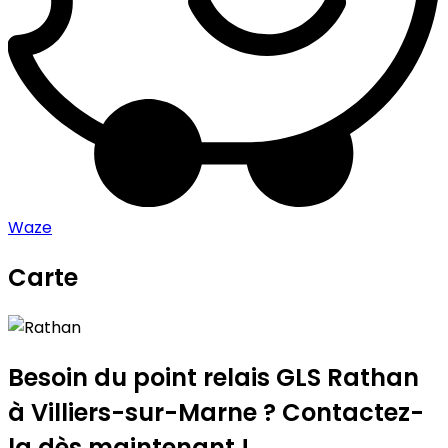
Waze
Carte
Leaflet
|
©
OpenStreetMap
contributors
Rathan
+
−
Besoin du point relais GLS
Rathan
à Villiers-sur-Marne ? Contactez-
la dès maintenant !