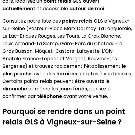
colis, localisez un
point relais GLS
ouvert
actuellement
et accessible
autour de moi
.
Consultez notre liste des
points relais GLS
à Vigneux-
sur-Seine (Pasteur-Place Marx Dormoy-La Longueraie,
Le Lac-Briques Rouges, Les Tours, La Croix Blanche,
Louis Armand-La Siemp, Gare-Parc du Château-Le
Gros Buisson, Môquet-Castors-Lafayette, L'Oly,
Anatole France-Lepetit et Vergeat, Rouvres-Les
Bergeries) et trouvez rapidement l’établissement
le
plus proche
, avec des
horaires
adaptés à vos besoins.
Certains points relais peuvent être ouverts le
dimanche
et même les
jours fériés
, pensez à
confirmer par
téléphone
avant votre venue.
Pourquoi se rendre dans un point
relais GLS à Vigneux-sur-Seine ?