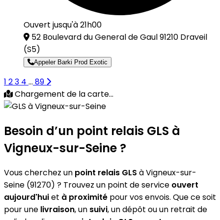
Ouvert jusqu'à 21h00
52 Boulevard du General de Gaul 91210 Draveil
(S5)
Appeler Barki Prod Exotic
1
2
3
4
...
89
Chargement de la carte...
Besoin d’un
point relais GLS
à
Vigneux-sur-Seine ?
Vous cherchez un
point relais GLS
à Vigneux-sur-
Seine (91270) ? Trouvez un point de service
ouvert
aujourd'hui
et
à proximité
pour vos envois. Que ce soit
pour une
livraison
, un
suivi
, un dépôt ou un retrait de