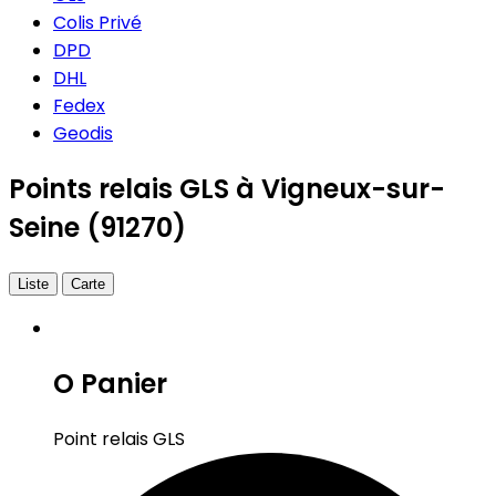
Colis Privé
DPD
DHL
Fedex
Geodis
Points relais GLS à Vigneux-sur-
Seine (91270)
Liste
Carte
O Panier
Point relais GLS