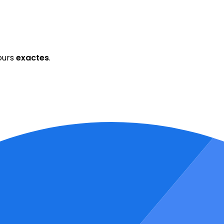
ours
exactes
.