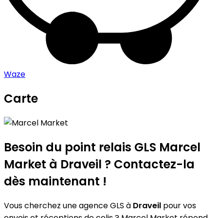
Waze
Carte
Leaflet
|
©
OpenStreetMap
contributors
Marcel Market
+
−
Besoin du point relais GLS
Marcel
Market
à Draveil ? Contactez-la
dès maintenant !
Vous cherchez une agence GLS à
Draveil
pour vos
envois et réceptions de colis ? Marcel Market répond