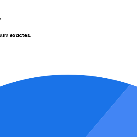
?
ours
exactes
.