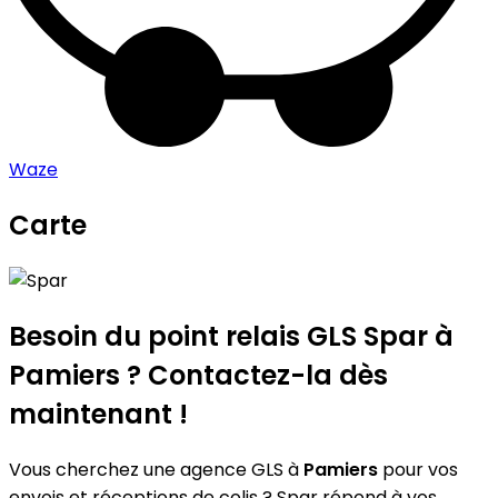
Waze
Carte
Leaflet
|
©
OpenStreetMap
contributors
Spar
+
−
Besoin du point relais GLS
Spar
à
Pamiers ? Contactez-la dès
maintenant !
Vous cherchez une agence GLS à
Pamiers
pour vos
envois et réceptions de colis ? Spar répond à vos