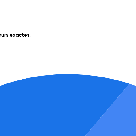
ours
exactes
.