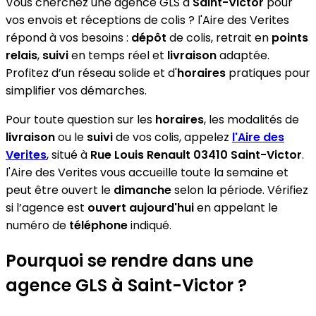
Vous cherchez une agence GLS à
Saint-Victor
pour
vos envois et réceptions de colis ? l'Aire des Verites
répond à vos besoins :
dépôt
de colis, retrait en
points
relais
,
suivi
en temps réel et
livraison
adaptée.
Profitez d’un réseau solide et d'
horaires
pratiques pour
simplifier vos démarches.
Pour toute question sur les
horaires
, les modalités de
livraison
ou le
suivi
de vos colis, appelez
l'Aire des
Verites
, situé à
Rue Louis Renault 03410 Saint-Victor
.
l'Aire des Verites vous accueille toute la semaine et
peut être ouvert le
dimanche
selon la période. Vérifiez
si l’agence est
ouvert aujourd'hui
en appelant le
numéro de
téléphone
indiqué.
Pourquoi se rendre dans une
agence GLS à Saint-Victor ?