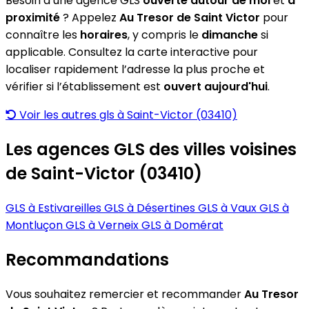
Besoin d’une agence GLS
ouverte autour de moi
et
à
proximité
? Appelez
Au Tresor de Saint Victor
pour
connaître les
horaires
, y compris le
dimanche
si
applicable. Consultez la carte interactive pour
localiser rapidement l’adresse la plus proche et
vérifier si l’établissement est
ouvert aujourd'hui
.
Voir les autres gls à Saint-Victor (03410)
Les agences GLS des villes voisines
de Saint-Victor (03410)
GLS à Estivareilles
GLS à Désertines
GLS à Vaux
GLS à
Montluçon
GLS à Verneix
GLS à Domérat
Recommandations
Vous souhaitez remercier et recommander
Au Tresor