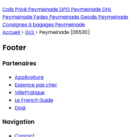
Colis Privé Peymeinade
DPD Peymeinade
DHL
Peymeinade
Fedex Peymeinade
Geodis Peymeinade
Consignes à bagages Peymeinade
Accueil
>
GLS
>
Peymeinade (06530)
Footer
Partenaires
Applivoiture
Essence pas cher
VillePratique
Le French Guide
Doqi
Navigation
Contact