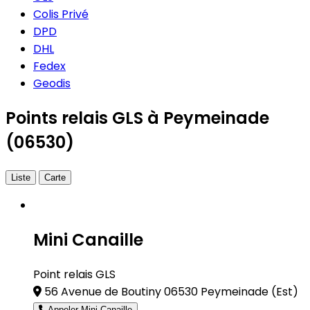
Colis Privé
DPD
DHL
Fedex
Geodis
Points relais GLS à Peymeinade
(06530)
Liste
Carte
Mini Canaille
Point relais GLS
56 Avenue de Boutiny 06530 Peymeinade
(Est)
Appeler Mini Canaille