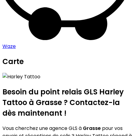
Waze
Carte
Leaflet
|
©
OpenStreetMap
contributors
Harley Tattoo
+
−
Besoin du point relais GLS
Harley
Tattoo
à Grasse ? Contactez-la
dès maintenant !
Vous cherchez une agence GLS à
Grasse
pour vos
envois et réceptions de colis ? Harley Tattoo répond à