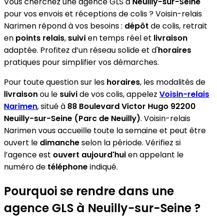
Vous cherchez une agence GLS à
Neuilly-sur-Seine
pour vos envois et réceptions de colis ? Voisin-relais
Narimen répond à vos besoins :
dépôt
de colis, retrait
en
points relais
,
suivi
en temps réel et
livraison
adaptée. Profitez d’un réseau solide et d'
horaires
pratiques pour simplifier vos démarches.
Pour toute question sur les
horaires
, les modalités de
livraison
ou le
suivi
de vos colis, appelez
Voisin-relais
Narimen
, situé à
88 Boulevard Victor Hugo 92200
Neuilly-sur-Seine (Parc de Neuilly)
. Voisin-relais
Narimen vous accueille toute la semaine et peut être
ouvert le
dimanche
selon la période. Vérifiez si
l’agence est
ouvert aujourd'hui
en appelant le
numéro de
téléphone
indiqué.
Pourquoi se rendre dans une
agence GLS à Neuilly-sur-Seine ?