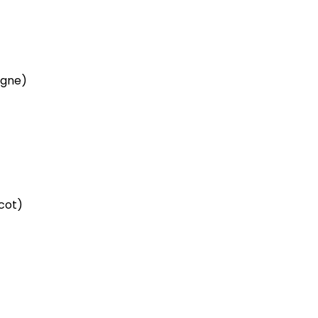
gne)
cot)