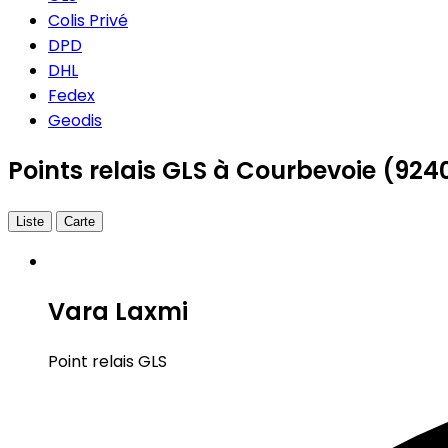
Colis Privé
DPD
DHL
Fedex
Geodis
Points relais GLS à Courbevoie (924
Liste
Carte
Vara Laxmi
Point relais GLS