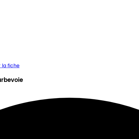
la fiche
urbevoie