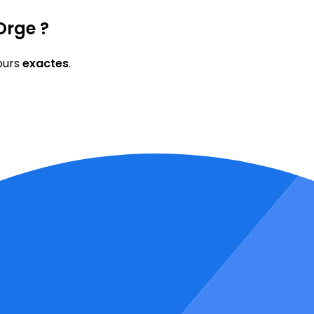
Orge ?
ours
exactes
.