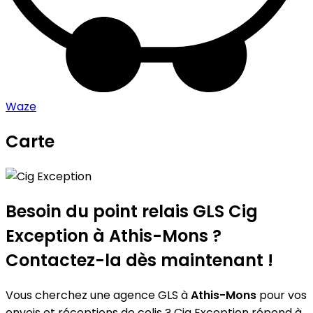
Waze
Carte
Leaflet
|
©
OpenStreetMap
contributors
Cig Exception
+
−
Besoin du point relais GLS
Cig
Exception
à Athis-Mons ?
Contactez-la dès maintenant !
Vous cherchez une agence GLS à
Athis-Mons
pour vos
envois et réceptions de colis ? Cig Exception répond à