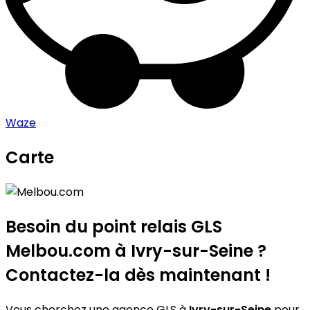
Waze
Carte
Leaflet
|
©
OpenStreetMap
contributors
Melbou.com
+
−
Besoin du point relais GLS
Melbou.com
à Ivry-sur-Seine ?
Contactez-la dès maintenant !
Vous cherchez une agence GLS à
Ivry-sur-Seine
pour