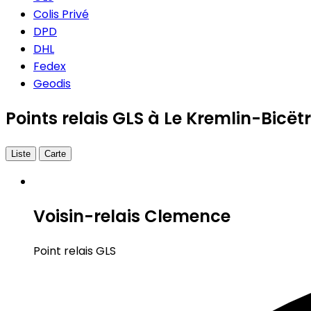
Colis Privé
DPD
DHL
Fedex
Geodis
Points relais GLS à Le Kremlin-Bicët
Liste
Carte
Voisin-relais Clemence
Point relais GLS