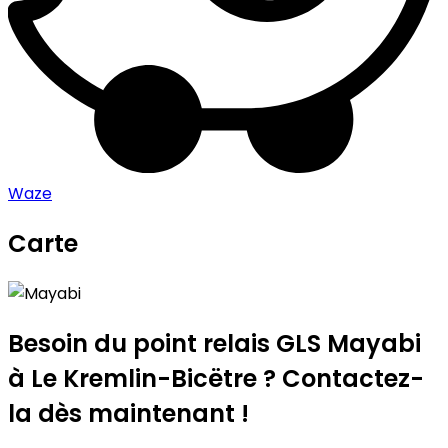
Waze
Carte
Leaflet
|
©
OpenStreetMap
contributors
Mayabi
+
−
Besoin du point relais GLS
Mayabi
à Le Kremlin-Bicëtre ? Contactez-
la dès maintenant !