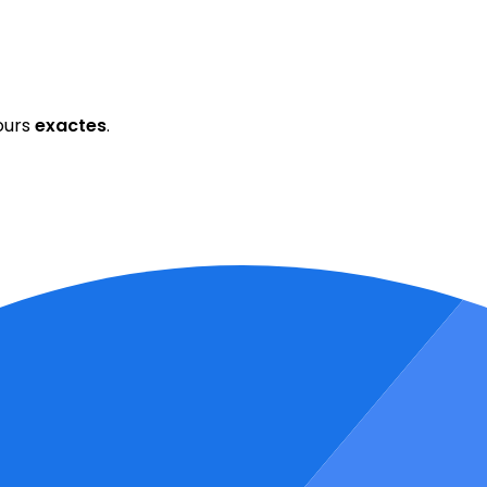
ours
exactes
.