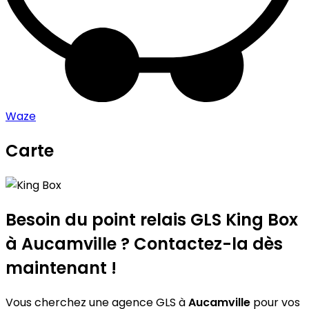
Waze
Carte
Leaflet
|
©
OpenStreetMap
contributors
King Box
+
−
Besoin du point relais GLS
King Box
à Aucamville ? Contactez-la dès
maintenant !
Vous cherchez une agence GLS à
Aucamville
pour vos