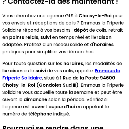
? Contactez-la dès maintenant !
Vous cherchez une agence GLS à
Choisy-le-Roi
pour
vos envois et réceptions de colis ? Emmaus la Friperie
Solidaire répond à vos besoins :
dépôt
de colis, retrait
en
points relais
,
suivi
en temps réel et
livraison
adaptée. Profitez d’un réseau solide et d'
horaires
pratiques pour simplifier vos démarches.
Pour toute question sur les
horaires
, les modalités de
livraison
ou le
suivi
de vos colis, appelez
Emmaus la
Friperie Solidaire
, situé à
1 Rue de la Poste 94600
Choisy-le-Roi (Gondoles Sud III)
. Emmaus la Friperie
Solidaire vous accueille toute la semaine et peut être
ouvert le
dimanche
selon la période. Vérifiez si
l’agence est
ouvert aujourd'hui
en appelant le
numéro de
téléphone
indiqué.
Pourquoi se rendre dans une