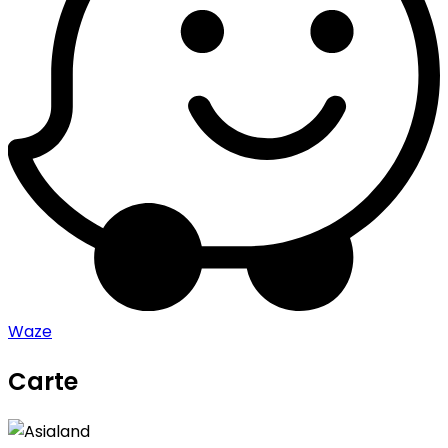
Waze
Carte
Leaflet
|
©
OpenStreetMap
contributors
Asialand
+