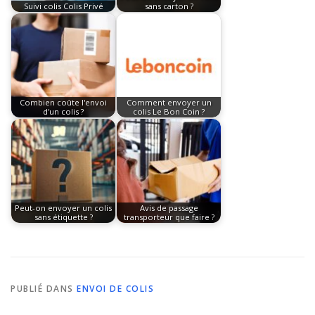
Suivi colis Colis Privé
sans carton ?
Combien coûte l'envoi
Comment envoyer un
d'un colis ?
colis Le Bon Coin ?
Peut-on envoyer un colis
Avis de passage
sans étiquette ?
transporteur que faire ?
PUBLIÉ DANS
ENVOI DE COLIS