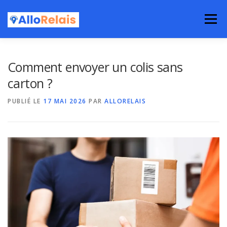
Aller
au
Menu
contenu
Comment envoyer un colis sans
carton ?
PUBLIÉ LE
17 MAI 2026
PAR
ALLORELAIS