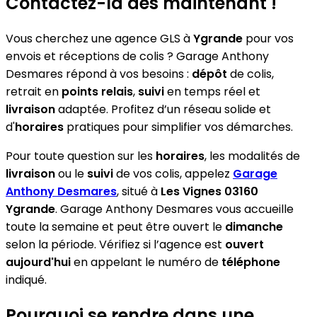
Contactez-la dès maintenant !
Vous cherchez une agence GLS à
Ygrande
pour vos
envois et réceptions de colis ? Garage Anthony
Desmares répond à vos besoins :
dépôt
de colis,
retrait en
points relais
,
suivi
en temps réel et
livraison
adaptée. Profitez d’un réseau solide et
d'
horaires
pratiques pour simplifier vos démarches.
Pour toute question sur les
horaires
, les modalités de
livraison
ou le
suivi
de vos colis, appelez
Garage
Anthony Desmares
, situé à
Les Vignes 03160
Ygrande
. Garage Anthony Desmares vous accueille
toute la semaine et peut être ouvert le
dimanche
selon la période. Vérifiez si l’agence est
ouvert
aujourd'hui
en appelant le numéro de
téléphone
indiqué.
Pourquoi se rendre dans une