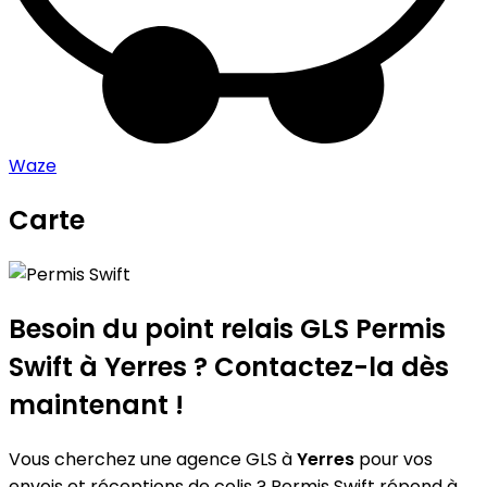
Waze
Carte
Leaflet
|
©
OpenStreetMap
contributors
Permis Swift
+
−
Besoin du point relais GLS
Permis
Swift
à Yerres ? Contactez-la dès
maintenant !
Vous cherchez une agence GLS à
Yerres
pour vos
envois et réceptions de colis ? Permis Swift répond à