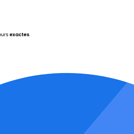
ours
exactes
.