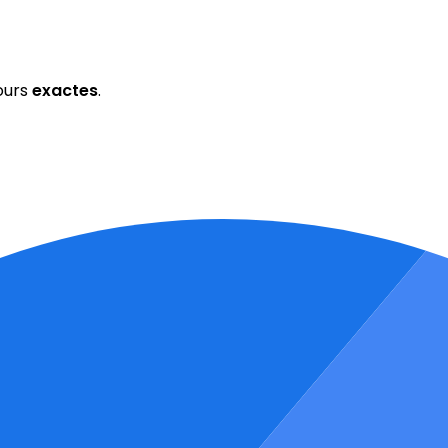
ours
exactes
.