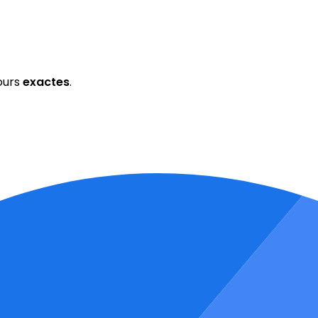
ours
exactes
.