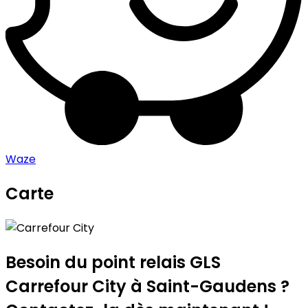
Waze
Carte
Leaflet
|
©
OpenStreetMap
contributors
Carrefour City
+
−
Besoin du point relais GLS
Carrefour City
à Saint-Gaudens ?