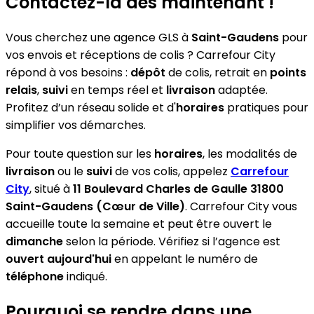
Contactez-la dès maintenant !
Vous cherchez une agence GLS à
Saint-Gaudens
pour
vos envois et réceptions de colis ? Carrefour City
répond à vos besoins :
dépôt
de colis, retrait en
points
relais
,
suivi
en temps réel et
livraison
adaptée.
Profitez d’un réseau solide et d'
horaires
pratiques pour
simplifier vos démarches.
Pour toute question sur les
horaires
, les modalités de
livraison
ou le
suivi
de vos colis, appelez
Carrefour
City
, situé à
11 Boulevard Charles de Gaulle 31800
Saint-Gaudens (Cœur de Ville)
. Carrefour City vous
accueille toute la semaine et peut être ouvert le
dimanche
selon la période. Vérifiez si l’agence est
ouvert aujourd'hui
en appelant le numéro de
téléphone
indiqué.
Pourquoi se rendre dans une