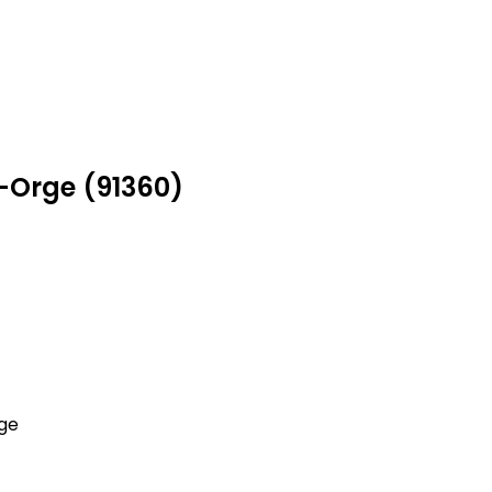
r-Orge (91360)
rge