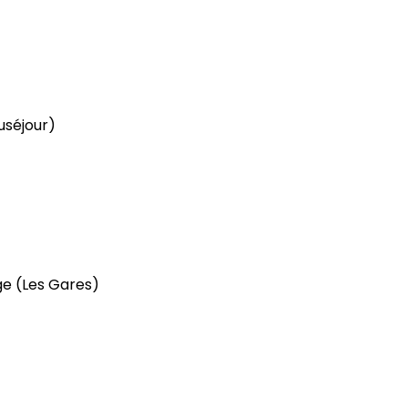
uséjour)
rge
(Les Gares)