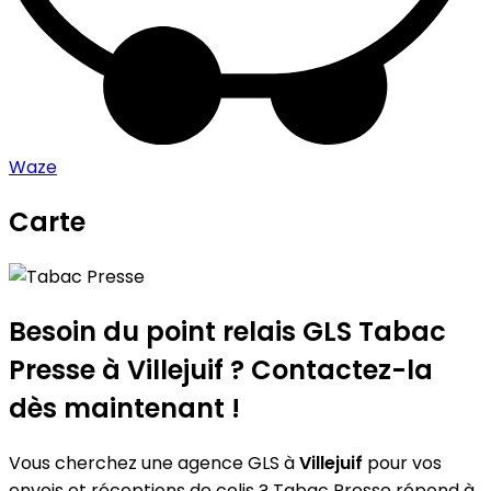
Waze
Carte
Leaflet
|
©
OpenStreetMap
contributors
Tabac Presse
+
−
Besoin du point relais GLS
Tabac
Presse
à Villejuif ? Contactez-la
dès maintenant !
Vous cherchez une agence GLS à
Villejuif
pour vos
envois et réceptions de colis ? Tabac Presse répond à